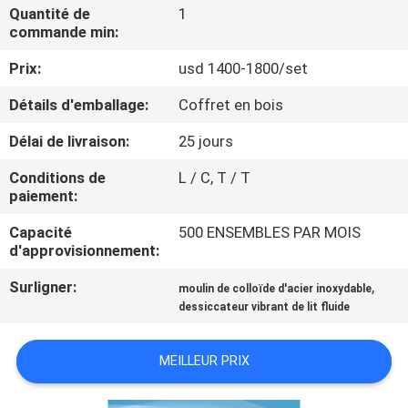
Quantité de
1
commande min:
CONTRÔLE
Prix:
usd 1400-1800/set
DE
QUALITÉ
Détails d'emballage:
Coffret en bois
Délai de livraison:
25 jours
CONTACTEZ-
Conditions de
L / C, T / T
NOUS
paiement:
Capacité
500 ENSEMBLES PAR MOIS
NOUVELLES
d'approvisionnement:
Surligner:
,
moulin de colloïde d'acier inoxydable
DEMANDEZ
dessiccateur vibrant de lit fluide
UNE
MEILLEUR PRIX
CITATION