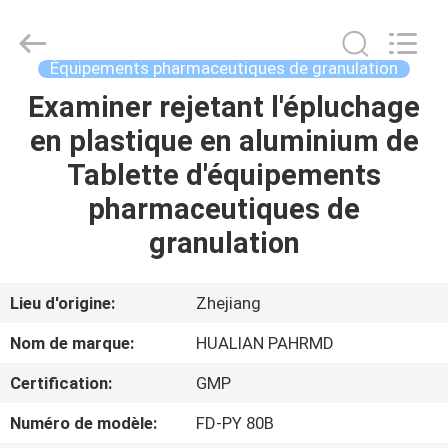
Jiangsu
Hualian
Yiming
Machinery
Co.,Ltd..
Équipements pharmaceutiques de granulation
All
Rights
Examiner rejetant l'épluchage
MAISON
Reserved.
en plastique en aluminium de
PRODUITS
Tablette d'équipements
pharmaceutiques de
AU
granulation
SUJET
DE
Lieu d'origine:
Zhejiang
NOUS
Nom de marque:
HUALIAN PAHRMD
Certification:
GMP
VISITE
Numéro de modèle:
FD-PY 80B
D'USINE