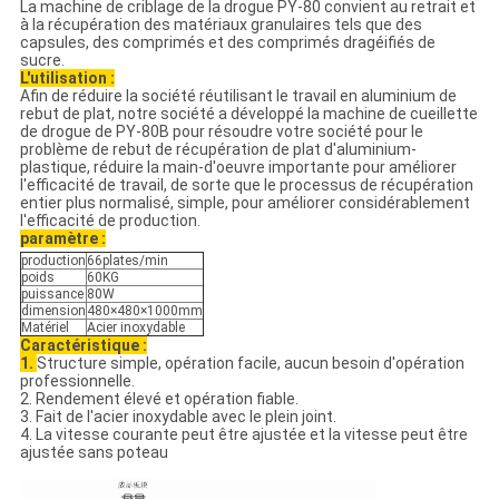
La machine de criblage de la drogue PY-80 convient au retrait et
à la récupération des matériaux granulaires tels que des
capsules, des comprimés et des comprimés dragéifiés de
sucre.
L'utilisation :
Afin de réduire la société réutilisant le travail en aluminium de
rebut de plat, notre société a développé la machine de cueillette
de drogue de PY-80B pour résoudre votre société pour le
problème de rebut de récupération de plat d'aluminium-
plastique, réduire la main-d'oeuvre importante pour améliorer
l'efficacité de travail, de sorte que le processus de récupération
entier plus normalisé, simple, pour améliorer considérablement
l'efficacité de production.
paramètre :
production
66plates/min
poids
60KG
puissance
80W
dimension
480×480×1000mm
Matériel
Acier inoxydable
Caractéristique :
1.
Structure simple, opération facile, aucun besoin d'opération
professionnelle.
2. Rendement élevé et opération fiable.
3. Fait de l'acier inoxydable avec le plein joint.
4. La vitesse courante peut être ajustée et la vitesse peut être
ajustée sans poteau