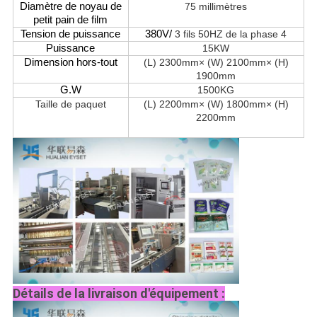
Diamètre de noyau de
75 millimètres
petit pain de film
Tension de puissance
380V/
3 fils 50HZ de la phase 4
Puissance
15KW
Dimension hors-tout
(L) 2300mm× (W) 2100mm× (H)
1900mm
G.W
1500KG
Taille de paquet
(L) 2200mm× (W) 1800mm× (H)
2200mm
Détails de la livraison d'équipement :