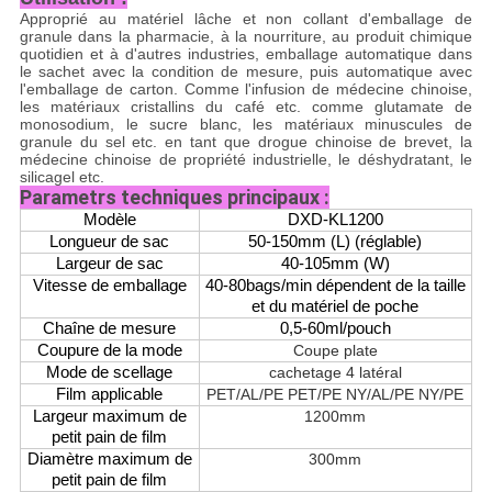
Approprié au matériel lâche et non collant d'emballage de
granule dans la pharmacie, à la nourriture, au produit chimique
quotidien et à d'autres industries, emballage automatique dans
le sachet avec la condition de mesure, puis automatique avec
l'emballage de carton. Comme l'infusion de médecine chinoise,
les matériaux cristallins du café etc. comme glutamate de
monosodium, le sucre blanc, les matériaux minuscules de
granule du sel etc. en tant que drogue chinoise de brevet, la
médecine chinoise de propriété industrielle, le déshydratant, le
silicagel etc.
Parametrs techniques principaux :
Modèle
DXD-KL1200
Longueur de sac
50-150mm (L) (réglable)
Largeur de sac
40-105mm (W)
Vitesse de emballage
40-80bags/min dépendent de la taille
et du matériel de poche
Chaîne de mesure
0,5-60ml/pouch
Coupure de la mode
Coupe plate
Mode de scellage
cachetage 4 latéral
Film applicable
PET/AL/PE PET/PE NY/AL/PE NY/PE
Largeur maximum de
1200mm
petit pain de film
Diamètre maximum de
300mm
petit pain de film