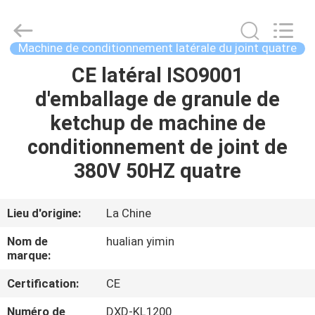
Jiangsu
Hualian
Yiming
Machinery
Co.,Ltd..
Machine de conditionnement latérale du joint quatre
All
Rights
CE latéral ISO9001
MAISON
Reserved.
d'emballage de granule de
PRODUITS
ketchup de machine de
conditionnement de joint de
AU
380V 50HZ quatre
SUJET
DE
Lieu d'origine:
La Chine
NOUS
Nom de
hualian yimin
marque:
VISITE
Certification:
CE
D'USINE
Numéro de
DXD-KL1200