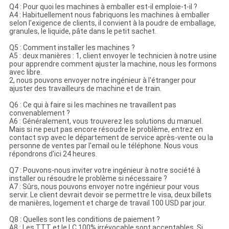
Q4 : Pour quoi les machines à emballer est-il emploie-t-il ?
A4 : Habituellement nous fabriquons les machines à emballer
selon l'exigence de clients, il convient à la poudre de emballage,
granules, le liquide, pâte dans le petit sachet.
Q5 : Comment installer les machines ?
A5 : deux manières : 1, client envoyer le technicien à notre usine
pour apprendre comment ajuster la machine, nous les formons
avec libre.
2, nous pouvons envoyer notre ingénieur à l'étranger pour
ajuster des travailleurs de machine et de train.
Q6 : Ce qui à faire si les machines ne travaillent pas
convenablement ?
A6 : Généralement, vous trouverez les solutions du manuel.
Mais si ne peut pas encore résoudre le problème, entrez en
contact svp avec le département de service après-vente ou la
personne de ventes par l'email ou le téléphone. Nous vous
répondrons d'ici 24 heures.
Q7 : Pouvons-nous inviter votre ingénieur à notre société à
installer ou résoudre le problème si nécessaire ?
A7 : Sûrs, nous pouvons envoyer notre ingénieur pour vous
servir. Le client devrait devoir se permettre le visa, deux billets
de manières, logement et charge de travail 100 USD par jour.
Q8 : Quelles sont les conditions de paiement ?
A8 : Les TTT et le LC 100% irrévocable sont acceptables. Si