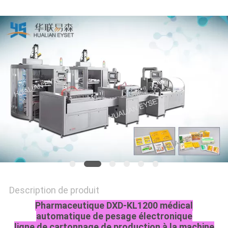
PLAN
DU
SITE
PRIVACY
POLICY
Description de produit
Pharmaceutique DXD-KL1200 médical
automatique de pesage électronique
ligne de cartonnage de production à la machine