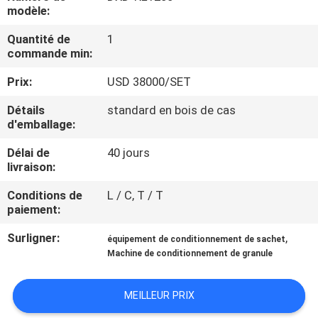
modèle:
CONTRÔLE
Quantité de
1
commande min:
DE
QUALITÉ
Prix:
USD 38000/SET
Détails
standard en bois de cas
CONTACTEZ-
d'emballage:
NOUS
Délai de
40 jours
livraison:
NOUVELLES
Conditions de
L / C, T / T
paiement:
Surligner:
,
DEMANDEZ
équipement de conditionnement de sachet
Machine de conditionnement de granule
UNE
CITATION
MEILLEUR PRIX