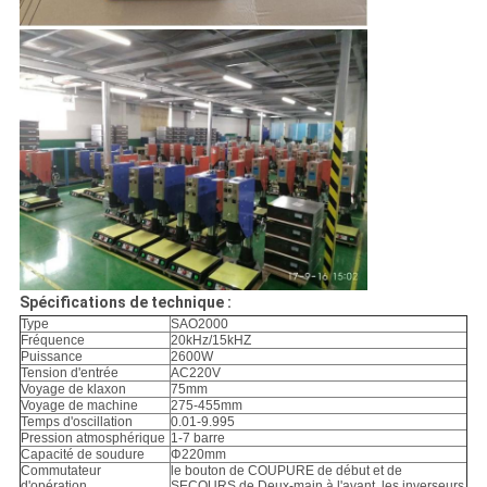
Spécifications de technique :
Type
SAO2000
Fréquence
20kHz/15kHZ
Puissance
2600W
Tension d'entrée
AC220V
Voyage de klaxon
75mm
Voyage de machine
275-455mm
Temps d'oscillation
0.01-9.995
Pression atmosphérique
1-7 barre
Capacité de soudure
Φ220mm
Commutateur
le bouton de COUPURE de début et de
d'opération
SECOURS de Deux-main à l'avant, les inverseurs