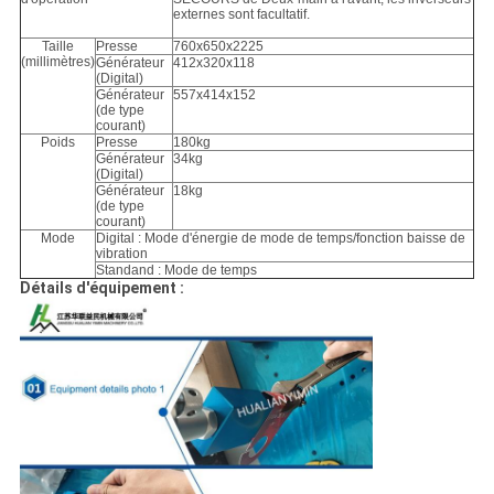
externes sont facultatif.
Taille
Presse
760x650x2225
(millimètres)
Générateur
412x320x118
(Digital)
Générateur
557x414x152
(de type
courant)
Poids
Presse
180kg
Générateur
34kg
(Digital)
Générateur
18kg
(de type
courant)
Mode
Digital : Mode d'énergie de mode de temps/fonction baisse de
vibration
Standand : Mode de temps
Détails d'équipement :