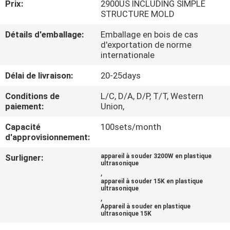
Prix:
2900US INCLUDING SIMPLE
STRUCTURE MOLD
CONTRÔLE
Détails d'emballage:
Emballage en bois de cas
DE
d'exportation de norme
internationale
QUALITÉ
Délai de livraison:
20-25days
CONTACTEZ-
Conditions de
L/C, D/A, D/P, T/T, Western
paiement:
Union,
NOUS
Capacité
100sets/month
d'approvisionnement:
NOUVELLES
Surligner:
appareil à souder 3200W en plastique
ultrasonique
,
DEMANDEZ
appareil à souder 15K en plastique
ultrasonique
UNE
,
CITATION
Appareil à souder en plastique
ultrasonique 15K