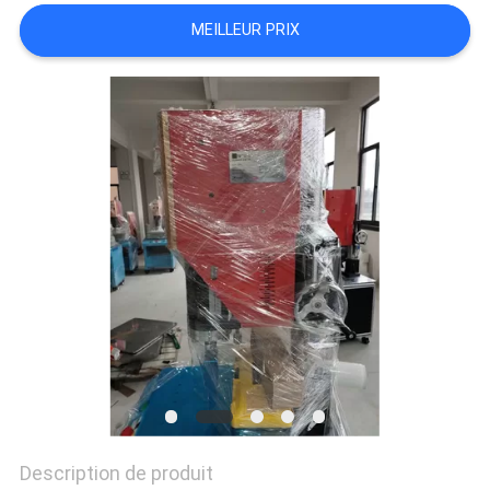
PLAN
MEILLEUR PRIX
DU
SITE
PRIVACY
POLICY
Description de produit