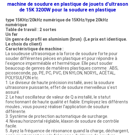
machine de soudure en plastique de jouets d'ultrason
de 15K 3200W pour la soudure en plastique
type 15KHz/20kHz numérique de 15KHz/type 20kHz
numérique
Table de travail : 2 sortes
Un fer
Un genre de profil en aluminium (brun)
.
(Le prix est identique.
Le choix du client)
Caractéristique de machine :
La soudeuse ultrasonique a la force de soudure forte pour
souder différentes pièces en plastique et pour répondre à
l'exigence imperméable et hermétique. Elle peut souder
beaucoup de genres de matières plastiques comme : ABS,
picoseconde, pp, PE, PC, PVC, EN NYLON, NORYL, ACÉTAL,
POLYSULFON etc.
1. Le diviseur de haute précision installé, avec la soudure
ultrasonore puissante, effet de soudure merveilleux s'est
assuré.
2. Le haut oscillateur de valeur de Q a installé, le statut
fonctionnant de haute qualité et fiable. Employez les différents
moules ; vous pouvez réaliser l'application de soudure
différente.
3. Système de protection automatique de surcharge.
4. Niveau horizontal réglable, klaxon de soudure de contrôle
facile.
5. Ayez la fréquence de résonance quand la charge, déchargent,