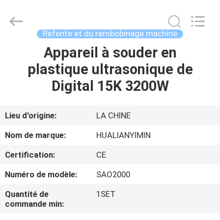
Jiangsu
Hualian
Yiming
Machinery
Co.,Ltd..
Refente et du rembobinage machine
All
Rights
Appareil à souder en
MAISON
Reserved.
plastique ultrasonique de
PRODUITS
Digital 15K 3200W
AU
Lieu d'origine:
LA CHINE
SUJET
Nom de marque:
HUALIANYIMIN
DE
Certification:
CE
NOUS
Numéro de modèle:
SAO2000
VISITE
Quantité de
1SET
commande min:
D'USINE