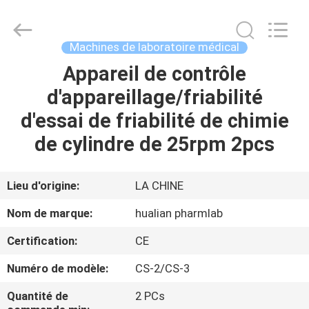
Jiangsu
Hualian
Yiming
Machinery
Co.,Ltd..
Machines de laboratoire médical
All
Rights
Appareil de contrôle
MAISON
Reserved.
d'appareillage/friabilité
PRODUITS
d'essai de friabilité de chimie
de cylindre de 25rpm 2pcs
AU
SUJET
Lieu d'origine:
LA CHINE
DE
Nom de marque:
hualian pharmlab
NOUS
Certification:
CE
Numéro de modèle:
CS-2/CS-3
VISITE
D'USINE
Quantité de
2 PCs