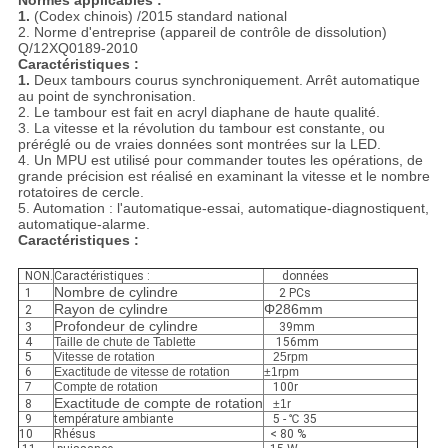
Normes applicables :
1.
(Codex chinois) /2015 standard national
2. Norme d'entreprise (appareil de contrôle de dissolution)
Q/12XQ0189-2010
Caractéristiques :
1.
Deux tambours courus synchroniquement. Arrêt automatique
au point de synchronisation.
2. Le tambour est fait en acryl diaphane de haute qualité.
3. La vitesse et la révolution du tambour est constante, ou
préréglé ou de vraies données sont montrées sur la LED.
4. Un MPU est utilisé pour commander toutes les opérations, de
grande précision est réalisé en examinant la vitesse et le nombre
rotatoires de cercle.
5. Automation : l'automatique-essai, automatique-diagnostiquent,
automatique-alarme.
Caractéristiques :
NON.
Caractéristiques :
données
Nombre de cylindre
1
2 PCs
Rayon de cylindre
Φ286mm
2
Profondeur de cylindre
3
39mm
4
Taille de chute de Tablette
156mm
5
Vitesse de rotation
25rpm
6
Exactitude de vitesse de rotation
±1rpm
7
Compte de rotation
100r
Exactitude de compte de rotation
8
±1r
9
température ambiante
5 - ℃ 35
10
Rhésus
< 80 %