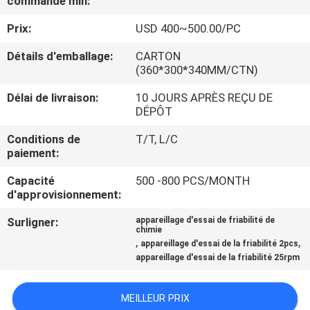
commande min:
Prix:
USD 400~500.00/PC
CONTRÔLE
DE
Détails d'emballage:
CARTON
(360*300*340MM/CTN)
QUALITÉ
Délai de livraison:
10 JOURS APRÈS REÇU DE
DÉPÔT
CONTACTEZ-
Conditions de
T/T, L/C
NOUS
paiement:
Capacité
500 -800 PCS/MONTH
NOUVELLES
d'approvisionnement:
Surligner:
appareillage d'essai de friabilité de
chimie
DEMANDEZ
,
,
appareillage d'essai de la friabilité 2pcs
UNE
appareillage d'essai de la friabilité 25rpm
CITATION
MEILLEUR PRIX