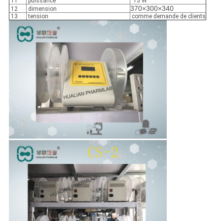
11
puissance
15 W
370×300×340
12
dimension
13
tension
comme demande de clients